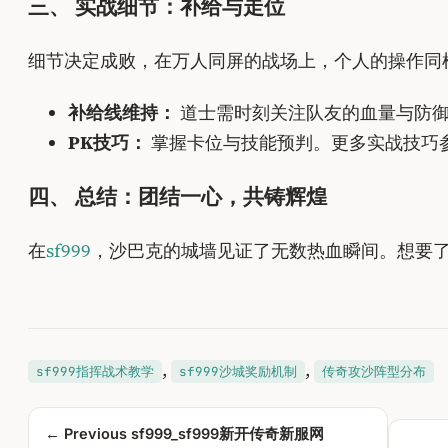
三、 实战细节：补给与走位
细节决定成败，在万人同屏的战场上，个人的操作同
补给线维持：
道士需时刻关注队友的血量与防
PK技巧：
掌握卡位与技能预判。更多实战技巧
四、 总结：团结一心，共铸辉煌
在
sf999
，沙巴克的城墙见证了无数热血瞬间。想要
, 
, 
sf999指挥战术教学
sf999沙城奖励机制
传奇攻沙阵型分布
← Previous
sf999_sf999新开传奇新服网