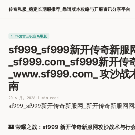
跳
传奇私服_稳定长期服推荐_靠谱版本攻略与开服资讯分享平台
至
内
容
1.76复古三职业高爆版
sf999_sf999新开传奇新服
_sf999.com_sf999新
_www.sf999.com_ 
南
20 6 月, 2026
·
1 min read
sf999_sf999新开传奇新服网_新开传奇新服网网址s
🏰 荣耀之战：sf999 新开传奇新服网攻沙战术与