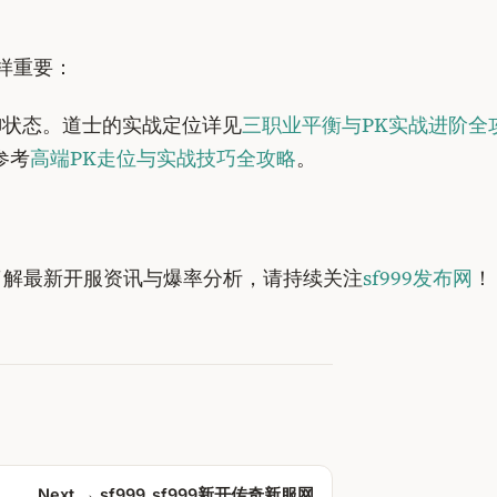
样重要：
御状态。道士的实战定位详见
三职业平衡与PK实战进阶全
参考
高端PK走位与实战技巧全攻略
。
了解最新开服资讯与爆率分析，请持续关注
sf999发布网
！
Next →
sf999_sf999新开传奇新服网