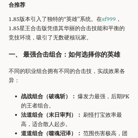
合推荐
1.85版本引入了独特的“英雄”系统。在
sf999
，
1.85星王合击版凭借其华丽的合击技能和平衡的
竞技环境，吸引了无数硬核玩家。
一、 最强合击组合：如何选择你的英雄
不同的职业组合拥有不同的合击技，实战效果各
异：
战战组合（破魂斩）：
爆发力最强，后期PK
的王者组合。
法道组合（末日审判）：
刷怪打宝效率最
高，适合散人起步。
道道组合（噬魂沼泽）：
范围伤害极高，团