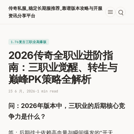
跳
传奇私服_稳定长期服推荐_靠谱版本攻略与开服
至
资讯分享平台
内
容
1.76复古三职业高爆版
2026传奇全职业进阶指
南：三职业觉醒、转生与
巅峰PK策略全解析
23 6 月, 2026
·
1 min read
问：2026年版本中，三职业的后期核心竞
争力是什么？
答：后期战士依赖高血量与瞬间爆发的“开天