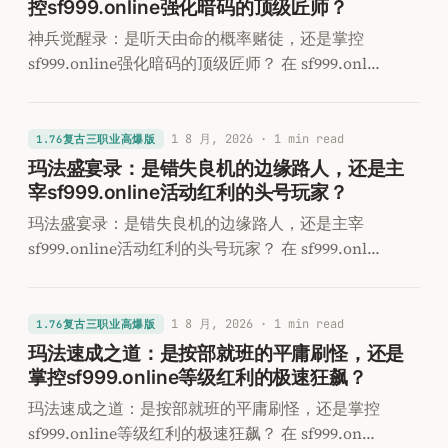
控sf999.online强化暗码的顶级匠师？
神兵觉醒录：是听天由命的概率赌徒，还是掌控
sf999.online强化暗码的顶级匠师？ 在 sf999.onl…
1 8 月, 2026
· 1 min read
1.76复古三职业高爆版
玛法盛宴录：是错失良机的边缘路人，还是主
宰sf999.online活动红利的头号玩家？
玛法盛宴录：是错失良机的边缘路人，还是主宰
sf999.online活动红利的头号玩家？ 在 sf999.onl…
1 8 月, 2026
· 1 min read
1.76复古三职业高爆版
玛法速成之道：是按部就班的平庸刷怪，还是
掌控sf999.online等级红利的极速狂飙？
玛法速成之道：是按部就班的平庸刷怪，还是掌控
sf999.online等级红利的极速狂飙？ 在 sf999.on…