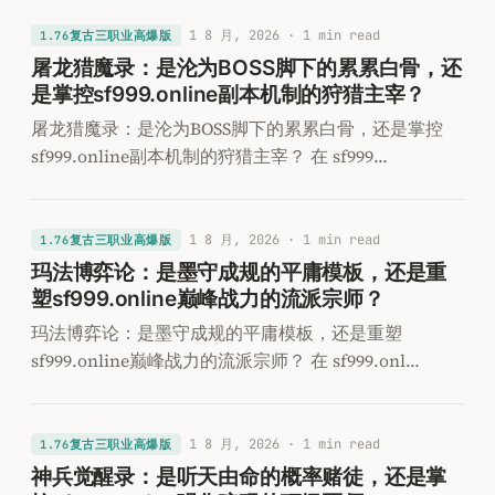
1 8 月, 2026
· 1 min read
1.76复古三职业高爆版
屠龙猎魔录：是沦为BOSS脚下的累累白骨，还
是掌控sf999.online副本机制的狩猎主宰？
屠龙猎魔录：是沦为BOSS脚下的累累白骨，还是掌控
sf999.online副本机制的狩猎主宰？ 在 sf999…
1 8 月, 2026
· 1 min read
1.76复古三职业高爆版
玛法博弈论：是墨守成规的平庸模板，还是重
塑sf999.online巅峰战力的流派宗师？
玛法博弈论：是墨守成规的平庸模板，还是重塑
sf999.online巅峰战力的流派宗师？ 在 sf999.onl…
1 8 月, 2026
· 1 min read
1.76复古三职业高爆版
神兵觉醒录：是听天由命的概率赌徒，还是掌