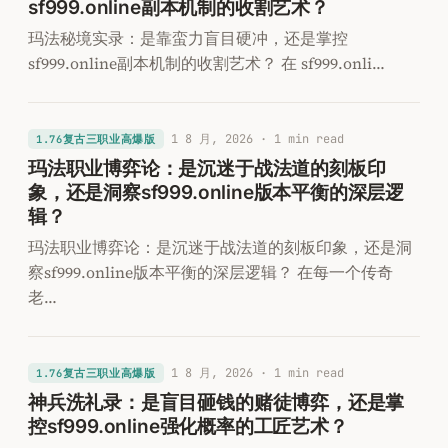
sf999.online副本机制的收割艺术？
玛法秘境实录：是靠蛮力盲目硬冲，还是掌控
sf999.online副本机制的收割艺术？ 在 sf999.onli…
1 8 月, 2026
· 1 min read
1.76复古三职业高爆版
玛法职业博弈论：是沉迷于战法道的刻板印
象，还是洞察sf999.online版本平衡的深层逻
辑？
玛法职业博弈论：是沉迷于战法道的刻板印象，还是洞
察sf999.online版本平衡的深层逻辑？ 在每一个传奇
老…
1 8 月, 2026
· 1 min read
1.76复古三职业高爆版
神兵洗礼录：是盲目砸钱的赌徒博弈，还是掌
控sf999.online强化概率的工匠艺术？