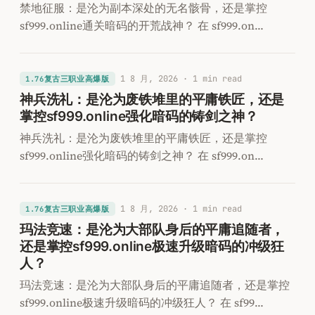
禁地征服：是沦为副本深处的无名骸骨，还是掌控
sf999.online通关暗码的开荒战神？ 在 sf999.on…
1 8 月, 2026
· 1 min read
1.76复古三职业高爆版
神兵洗礼：是沦为废铁堆里的平庸铁匠，还是
掌控sf999.online强化暗码的铸剑之神？
神兵洗礼：是沦为废铁堆里的平庸铁匠，还是掌控
sf999.online强化暗码的铸剑之神？ 在 sf999.on…
1 8 月, 2026
· 1 min read
1.76复古三职业高爆版
玛法竞速：是沦为大部队身后的平庸追随者，
还是掌控sf999.online极速升级暗码的冲级狂
人？
玛法竞速：是沦为大部队身后的平庸追随者，还是掌控
sf999.online极速升级暗码的冲级狂人？ 在 sf99…