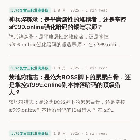
1 8 月, 2026
· 1 min read
1.76复古三职业高爆版
神兵淬炼录：是平庸属性的堆砌者，还是掌控
sf999.online强化暗码的锻造宗师？
神兵淬炼录：是平庸属性的堆砌者，还是掌控
sf999.online强化暗码的锻造宗师？ 在 sf999.onli…
1 8 月, 2026
· 1 min read
1.76复古三职业高爆版
禁地狩猎志：是沦为BOSS脚下的累累白骨，还
是掌控sf999.online副本掉落暗码的顶级猎
人？
禁地狩猎志：是沦为BOSS脚下的累累白骨，还是掌控
sf999.online副本掉落暗码的顶级猎人？ 在 sf9…
1 8 月, 2026
· 1 min read
1.76复古三职业高爆版