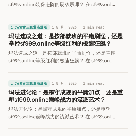
sf999.online装备进阶的硬核宗师？ 在 sf999.onl…
1 8 月, 2026
· 1 min read
1.76复古三职业高爆版
玛法速成之道：是按部就班的平庸刷怪，还是
掌控sf999.online等级红利的极速狂飙？
玛法速成之道：是按部就班的平庸刷怪，还是掌控
sf999.online等级红利的极速狂飙？ 在 sf999.on…
1 8 月, 2026
· 1 min read
1.76复古三职业高爆版
玛法进化论：是墨守成规的平庸加点，还是重
塑sf999.online巅峰战力的流派艺术？
玛法进化论：是墨守成规的平庸加点，还是重塑
sf999.online巅峰战力的流派艺术？ 在 sf999.onl…