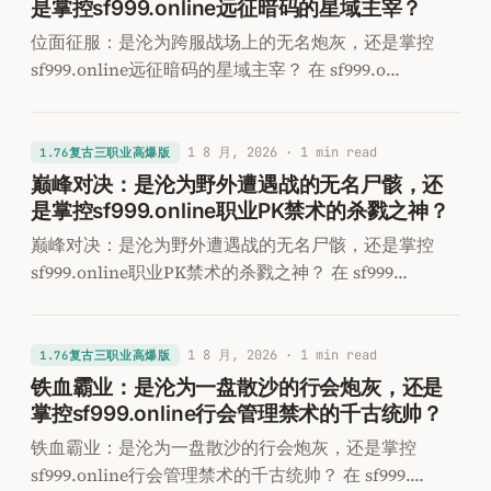
是掌控sf999.online远征暗码的星域主宰？
位面征服：是沦为跨服战场上的无名炮灰，还是掌控
sf999.online远征暗码的星域主宰？ 在 sf999.o…
1 8 月, 2026
· 1 min read
1.76复古三职业高爆版
巅峰对决：是沦为野外遭遇战的无名尸骸，还
是掌控sf999.online职业PK禁术的杀戮之神？
巅峰对决：是沦为野外遭遇战的无名尸骸，还是掌控
sf999.online职业PK禁术的杀戮之神？ 在 sf999…
1 8 月, 2026
· 1 min read
1.76复古三职业高爆版
铁血霸业：是沦为一盘散沙的行会炮灰，还是
掌控sf999.online行会管理禁术的千古统帅？
铁血霸业：是沦为一盘散沙的行会炮灰，还是掌控
sf999.online行会管理禁术的千古统帅？ 在 sf999.…