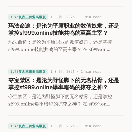
1 8 月, 2026
· 1 min read
1.76复古三职业高爆版
玛法命途：是沦为平庸职业的数值奴隶，还是
掌控sf999.online技能共鸣的至高主宰？
玛法命途：是沦为平庸职业的数值奴隶，还是掌控
sf999.online技能共鸣的至高主宰？ 在 sf999.on…
1 8 月, 2026
· 1 min read
1.76复古三职业高爆版
夺宝禁区：是沦为野怪脚下的无名枯骨，还是
掌控sf999.online爆率暗码的掠夺之神？
夺宝禁区：是沦为野怪脚下的无名枯骨，还是掌控
sf999.online爆率暗码的掠夺之神？ 在 sf999.on…
1 8 月, 2026
· 1 min read
1.76复古三职业高爆版