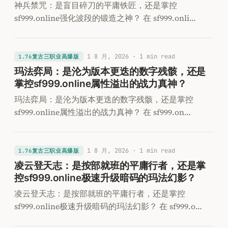
神兵禁咒：是盲目碎刀的平庸铁匠，还是掌控
sf999.online强化波段的锻造之神？ 在 sf999.onli…
1 8 月, 2026
· 1 min read
1.76复古三职业高爆版
玛法弈局：是沦为版本更迭的数字残骸，还是
掌控sf999.online属性溢出的战力真神？
玛法弈局：是沦为版本更迭的数字残骸，还是掌控
sf999.online属性溢出的战力真神？ 在 sf999.on…
1 8 月, 2026
· 1 min read
1.76复古三职业高爆版
凌云登天志：是按部就班的平庸行者，还是掌
控sf999.online极速升级暗码的玛法幻影？
凌云登天志：是按部就班的平庸行者，还是掌控
sf999.online极速升级暗码的玛法幻影？ 在 sf999.o…