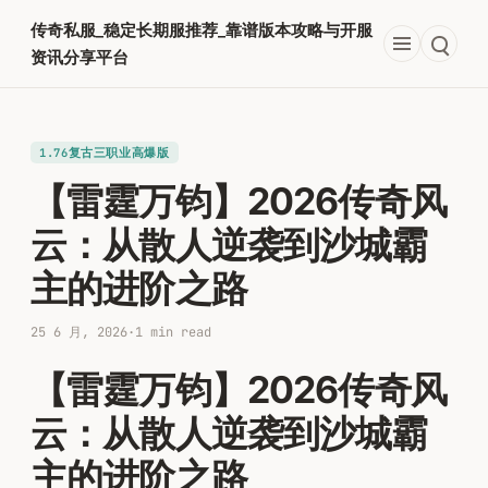
跳
传奇私服_稳定长期服推荐_靠谱版本攻略与开服
至
资讯分享平台
内
容
1.76复古三职业高爆版
【雷霆万钧】2026传奇风
云：从散人逆袭到沙城霸
主的进阶之路
25 6 月, 2026
·
1 min read
【雷霆万钧】2026传奇风
云：从散人逆袭到沙城霸
主的进阶之路