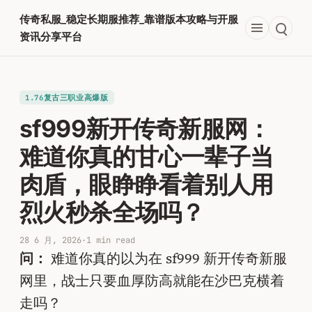
跳
传奇私服_稳定长期服推荐_靠谱版本攻略与开服
至
资讯分享平台
内
容
1.76复古三职业高爆版
sf999新开传奇新服网：
难道你真的甘心一辈子当
肉盾，眼睁睁看着别人用
烈火秒杀全场吗？
28 6 月, 2026
·
1 min read
问：
难道你真的以为在 sf999 新开传奇新服
网里，战士只要血厚防高就能在沙巴克横着
走吗？