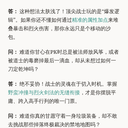
答：
这种想法太肤浅了！顶尖战士玩的是“爆发逻
辑”。如果你还不懂如何通过
精准的属性加点
来堆
叠暴击和烈火伤害，那你永远只是个移动的沙
包。
问：
难道你甘心在PK时总是被法师放风筝，或者
被道士的毒磨掉最后一滴血，却从未想过如何一
刀定乾坤吗？
答：
绝不妥协！战士的灵魂在于切入时机。掌握
野蛮冲撞与烈火剑法的无缝衔接
，才是你摆脱平
庸、跨入高手行列的唯一门票。
问：
难道你真的甘愿守着一身垃圾装备，却不敢
去挑战那些掉落终极裁决的禁地地图吗？