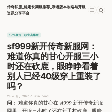
跳
传奇私服_稳定长期服推荐_靠谱版本攻略与开服
至
资讯分享平台
内
容
1.76复古三职业高爆版
sf999新开传奇新服网：
难道你真的甘心开服三小
时还在砍鹿，眼睁睁看着
别人已经40级穿上重装了
吗？
28 6 月, 2026
·
1 min read
问：
难道你真的甘心在 sf999 新开传奇新服
网里，开服三小时了还在新手村砍鹿，眼睁