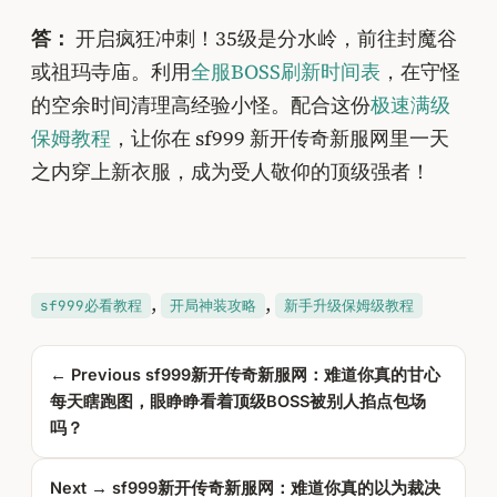
答：
开启疯狂冲刺！35级是分水岭，前往封魔谷
或祖玛寺庙。利用
全服BOSS刷新时间表
，在守怪
的空余时间清理高经验小怪。配合这份
极速满级
保姆教程
，让你在 sf999 新开传奇新服网里一天
之内穿上新衣服，成为受人敬仰的顶级强者！
, 
, 
sf999必看教程
开局神装攻略
新手升级保姆级教程
← Previous
sf999新开传奇新服网：难道你真的甘心
每天瞎跑图，眼睁睁看着顶级BOSS被别人掐点包场
吗？
Next →
sf999新开传奇新服网：难道你真的以为裁决