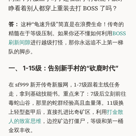
睁看着别人都穿上重装去打 BOSS 了吗？
答：
这种“龟速升级”简直是在浪费生命！传奇的
精髓在于等级压制。如果你还不懂如何利用
BOSS
刷新间隙
进行越级打怪，那你永远追不上第一梯
队的脚步。
一、 1-15级：告别新手村的“砍鹿时代”
在 sf999 新开传奇新服网，1-7级跟着主线任务
走，拿到基础技能书。重点来了：7级后立刻前往
毒蛇山谷，那里的蛇群经验高且血量薄。11级换
上轻型盔甲后，直接扎进比奇矿区，利用
打金散
人的致富思维
，边挖矿边打僵尸，等级和第一桶
金双丰收。