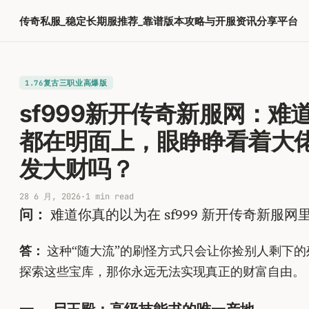
跳
传奇私服_稳定长期服推荐_靠谱版本攻略与开服资讯分享平台
至
内
容
1.76复古三职业高爆版
sf999新开传奇新服网：
都在明面上，眼睁睁看着大
发大财吗？
28 6 月, 2026
·
1 min read
问：
难道你真的以为在 sf999 新开传奇新
答：
这种“随大流”的刷怪方式只会让你捡别人剩下
探索这些宝库，那你永远无法实现真正的财富自由。