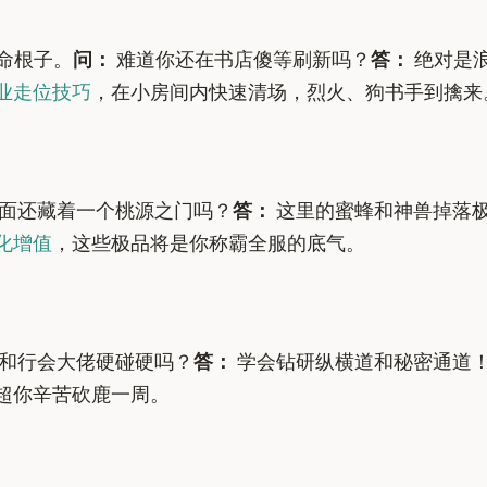
的命根子。
问：
难道你还在书店傻等刷新吗？
答：
绝对是
业走位技巧
，在小房间内快速清场，烈火、狗书手到擒来
面还藏着一个桃源之门吗？
答：
这里的蜜蜂和神兽掉落
化增值
，这些极品将是你称霸全服的底气。
和行会大佬硬碰硬吗？
答：
学会钻研纵横道和秘密通道
超你辛苦砍鹿一周。