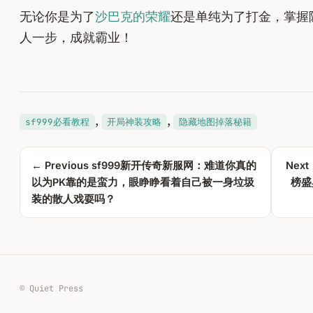
无论你是为了
沙巴克的荣耀
还是单纯为了打金，掌握
人一步，成就霸业！
, 
, 
sf999必看教程
开局神装攻略
隐藏地图掉落秘籍
← Previous
sf999新开传奇新服网：难道你真的
Next
以为PK靠的是蛮力，眼睁睁看着自己被一身垃圾
榜盛
装的散人戏耍吗？
© Quiet Press