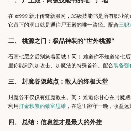
一、 尸王殿：高级技能书的唯一产地
在 sf999 新开传奇新服网，35级技能书是所有职业
它留下的洞口就是通往尸王殿的唯一路径。配合
三职
二、 桃源之门：极品神装的“世外桃源”
石墓七层之后别急着回城！
问：
难道你不知道猪七后
里你能刷到加攻击、加魔法的特殊首饰。配合
装备强
三、 封魔谷隐藏点：散人的终极天堂
封魔谷不仅仅有虹魔教主。
问：
难道你甘心在封魔殿
利用
打金积累的致富思维
，在这里蹲守一晚，收益远
四、 总结：信息差才是最大的外挂