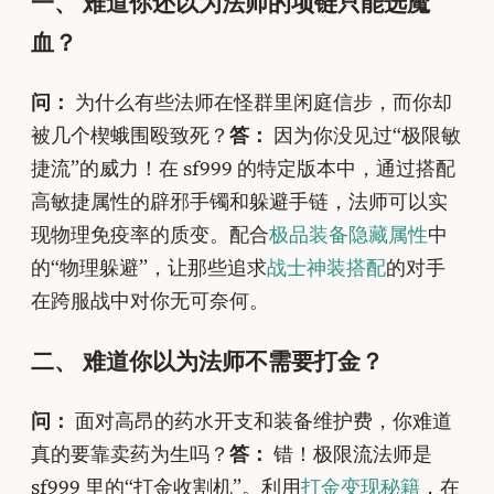
一、 难道你还以为法师的项链只能选魔
血？
问：
为什么有些法师在怪群里闲庭信步，而你却
被几个楔蛾围殴致死？
答：
因为你没见过“极限敏
捷流”的威力！在 sf999 的特定版本中，通过搭配
高敏捷属性的辟邪手镯和躲避手链，法师可以实
现物理免疫率的质变。配合
极品装备隐藏属性
中
的“物理躲避”，让那些追求
战士神装搭配
的对手
在跨服战中对你无可奈何。
二、 难道你以为法师不需要打金？
问：
面对高昂的药水开支和装备维护费，你难道
真的要靠卖药为生吗？
答：
错！极限流法师是
sf999 里的“打金收割机”。利用
打金变现秘籍
，在