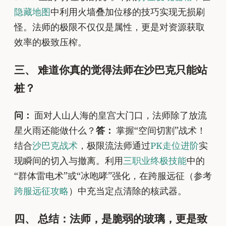
隐藏地图
中利用火墙叠加位移的技巧实现无损刷
怪。法师的极限不仅仅是属性，更是对资源获取
效率的极致压榨。
三、 难道你真的觉得法师在沙巴克只能站
桩？
问：
面对人山人海的皇宫大门口，法师除了放流
星火雨还能做什么？
答：
掌握“空间切割”战术！
结合
沙巴克战术
，极限流法师通过
PK走位进阶
实
现瞬间的切入与撤离。利用
三职业终极技能
中的
“群体雷电术”或“冰咆哮”强化，在跨服远征（参考
跨服远征攻略
）中充当定点清除的核武器。
四、 总结：法师，是脆弱的玻璃，更是致