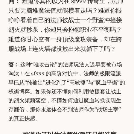
问：
难道你真的以为在 sf999 传奇里，法师
只要无脑堆魔法值就能横着走吗？难道你眼
睁睁看着自己的法师被战士一个野蛮冲撞接
烈火就秒杀，你却只会抱怨职业不平衡吗？
难道你甘心空有一身顶级魔攻装备，却在跨
服战场上连火墙都没放出来就躺下了吗？
答：
这种“唯攻击论”的法师玩法人迟早要被市场
淘汰！在 sf999 的高阶对抗中，法师的极限流派
早已从“纯输出”进化到了“高敏捷”与“魔血平衡”的
权衡博弈。如果你还不懂如何利用敏捷套让战士
的烈火频频落空，不懂如何通过魔血转换实现生
存翻倍，那你永远体会不到法师作为“战场主宰”
的真正快感。