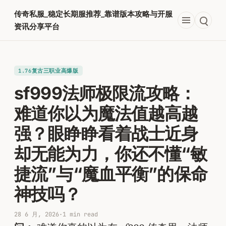
跳
传奇私服_稳定长期服推荐_靠谱版本攻略与开服
至
资讯分享平台
内
容
1.76复古三职业高爆版
sf999法师极限流攻略：
难道你以为魔法值越高越
强？眼睁睁看着战士近身
却无能为力，你还不懂“敏
捷流”与“魔血平衡”的保命
神技吗？
28 6 月, 2026
·
1 min read