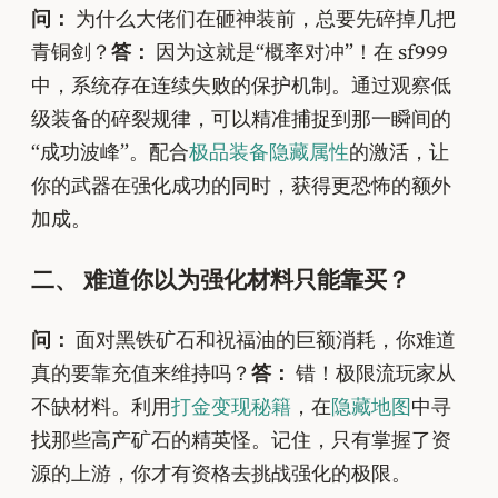
问：
为什么大佬们在砸神装前，总要先碎掉几把
青铜剑？
答：
因为这就是“概率对冲”！在 sf999
中，系统存在连续失败的保护机制。通过观察低
级装备的碎裂规律，可以精准捕捉到那一瞬间的
“成功波峰”。配合
极品装备隐藏属性
的激活，让
你的武器在强化成功的同时，获得更恐怖的额外
加成。
二、 难道你以为强化材料只能靠买？
问：
面对黑铁矿石和祝福油的巨额消耗，你难道
真的要靠充值来维持吗？
答：
错！极限流玩家从
不缺材料。利用
打金变现秘籍
，在
隐藏地图
中寻
找那些高产矿石的精英怪。记住，只有掌握了资
源的上游，你才有资格去挑战强化的极限。