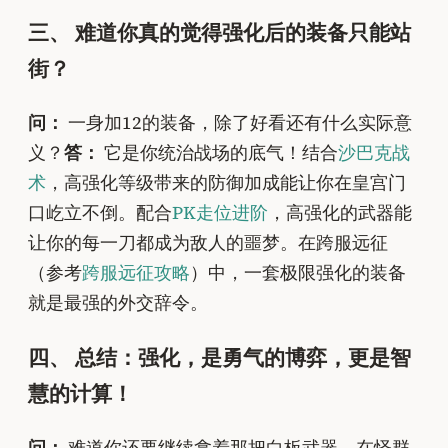
三、 难道你真的觉得强化后的装备只能站
街？
问：
一身加12的装备，除了好看还有什么实际意
义？
答：
它是你统治战场的底气！结合
沙巴克战
术
，高强化等级带来的防御加成能让你在皇宫门
口屹立不倒。配合
PK走位进阶
，高强化的武器能
让你的每一刀都成为敌人的噩梦。在跨服远征
（参考
跨服远征攻略
）中，一套极限强化的装备
就是最强的外交辞令。
四、 总结：强化，是勇气的博弈，更是智
慧的计算！
问：
难道你还要继续拿着那把白板武器，在怪群