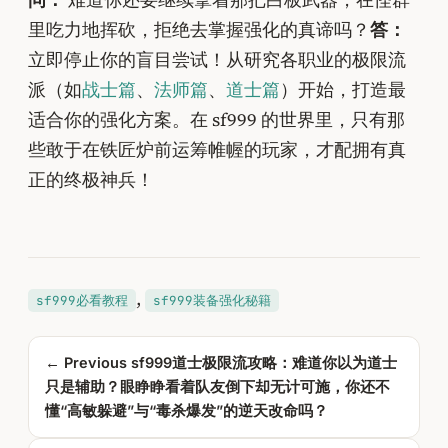
里吃力地挥砍，拒绝去掌握强化的真谛吗？
答：
立即停止你的盲目尝试！从研究各职业的极限流
派（如
战士篇
、
法师篇
、
道士篇
）开始，打造最
适合你的强化方案。在 sf999 的世界里，只有那
些敢于在铁匠炉前运筹帷幄的玩家，才配拥有真
正的终极神兵！
, 
sf999必看教程
sf999装备强化秘籍
← Previous
sf999道士极限流攻略：难道你以为道士
只是辅助？眼睁睁看着队友倒下却无计可施，你还不
懂“高敏躲避”与“毒杀爆发”的逆天改命吗？