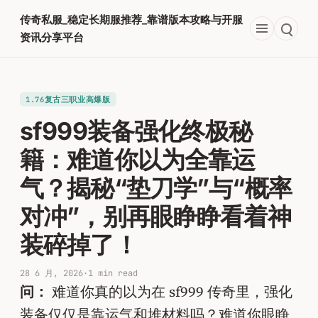
跳
传奇私服_稳定长期服推荐_靠谱版本攻略与开服
至
资讯分享平台
内
容
1.76复古三职业高爆版
sf999装备强化终极秘
籍：难道你以为全靠运
气？揭秘“垫刀学”与“概率
对冲”，别再眼睁睁看着神
装碎掉了！
28 6 月, 2026
·
1 min read
问：
难道你真的以为在 sf999 传奇里，强化
装备仅仅是靠运气和堆材料吗？难道你眼睁