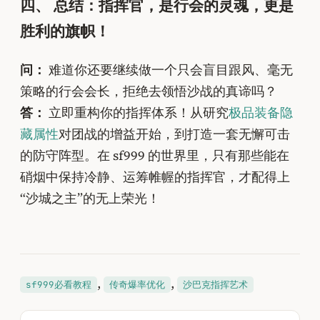
四、 总结：指挥官，是行会的灵魂，更是
胜利的旗帜！
问：
难道你还要继续做一个只会盲目跟风、毫无
策略的行会会长，拒绝去领悟沙战的真谛吗？
答：
立即重构你的指挥体系！从研究
极品装备隐
藏属性
对团战的增益开始，到打造一套无懈可击
的防守阵型。在 sf999 的世界里，只有那些能在
硝烟中保持冷静、运筹帷幄的指挥官，才配得上
“沙城之主”的无上荣光！
, 
, 
sf999必看教程
传奇爆率优化
沙巴克指挥艺术