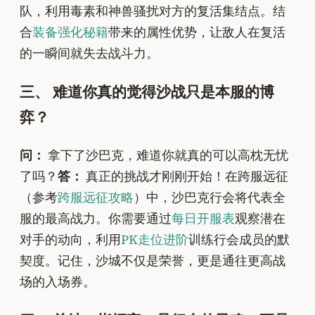
队，利用毒素和神兽骚扰对方的复活集结点。结
合
装备强化秘籍
带来的属性优势，让敌人在复活
的一瞬间就失去战斗力。
三、 难道你真的觉得沙战只是本服的博
弈？
问：
拿下了沙巴克，难道你就真的可以高枕无忧
了吗？
答：
真正的挑战才刚刚开始！在跨服远征
（参考
跨服远征攻略
）中，沙巴克行会将代表全
服的最高战力。你需要通过
每日开服表
观察潜在
对手的动向，利用
PK走位进阶
训练行会成员的默
契度。记住，沙城不仅是荣誉，更是通往更高战
场的入场券。