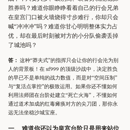
胜券吗？难道你眼睁睁看着自己的行会兄弟
在皇宫门口被火墙烧得寸步难行，你却只会
喊“冲冲冲”吗？难道你甘心明明整体实力占
优，却在最后时刻被对方的小分队偷袭丢掉
了城池吗？
答：
这种“莽夫式”的指挥只会让你的行会沦为别
人的背景板！在 sf999 的顶级沙战中，决定胜负
的早已不是单纯的战力数值，而是对“空间压制”
与“复活点掌控”的极致运用。如果你还不懂如何
利用法师团在台阶处建立“死亡火海”，不懂如何
通过道术加成的红毒瘫痪对方的尖刀团，那你永
远无法坐稳沙城宝座。
一、 难道你还以为皇宫台阶只是用来站位