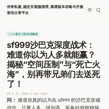
跳
传奇私服_稳定长期服推荐_靠谱版本攻略与开服
至
资讯分享平台
内
容
1.76复古三职业高爆版
sf999沙巴克深度战术：
难道你以为人多就能赢？
揭秘“空间压制”与“死亡火
海”，别再带兄弟们去送死
了！
28 6 月, 2026
·
1 min read
问：
难道你真的以为在 sf999 的沙巴克攻城
战中，只要人多、级别高、装备好就能稳操