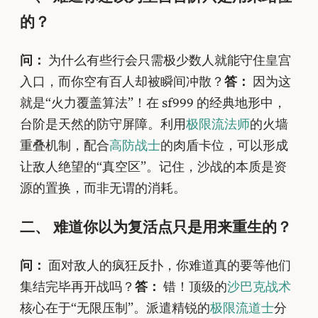
的？
问：
为什么有些行会只需极少数人就能守住皇宫
入口，而你空有百人却被瞬间冲散？
答：
因为这
就是“火力覆盖算法”！在 sf999 的经典地形中，
台阶是天然的防守屏障。利用
极限流法师
的火墙
重叠机制，配合
高防战士
的肉盾卡位，可以形成
让敌人绝望的“真空区”。记住，沙战的本质是资
源的置换，而非无谓的消耗。
二、 难道你以为复活点只是用来重生的？
问：
面对敌人的疯狂反扑，你难道真的要等他们
集结完毕再开战吗？
答：
错！顶级的
沙巴克战术
核心在于“无限压制”。派遣精锐的
极限流道士
分