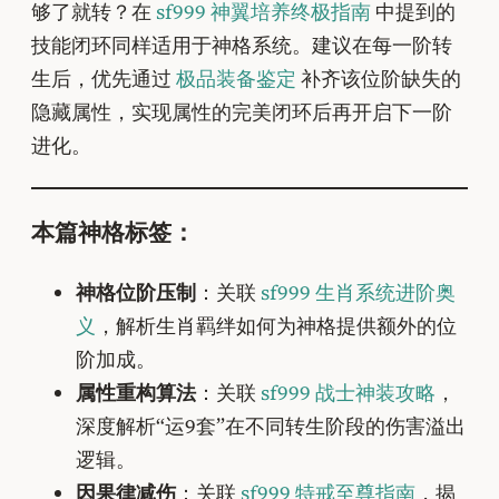
够了就转？在
sf999 神翼培养终极指南
中提到的
技能闭环同样适用于神格系统。建议在每一阶转
生后，优先通过
极品装备鉴定
补齐该位阶缺失的
隐藏属性，实现属性的完美闭环后再开启下一阶
进化。
本篇神格标签：
神格位阶压制
：关联
sf999 生肖系统进阶奥
义
，解析生肖羁绊如何为神格提供额外的位
阶加成。
属性重构算法
：关联
sf999 战士神装攻略
，
深度解析“运9套”在不同转生阶段的伤害溢出
逻辑。
因果律减伤
：关联
sf999 特戒至尊指南
，揭