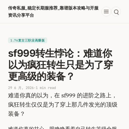
跳
传奇私服_稳定长期服推荐_靠谱版本攻略与开服
至
资讯分享平台
内
容
1.76复古三职业高爆版
sf999转生悖论：难道你
以为疯狂转生只是为了穿
更高级的装备？
29 6 月, 2026
·
1 min read
难道你真的以为，在 sf999 的进阶之路上，
疯狂转生仅仅是为了穿上那几件发光的顶级
装备？
难道你真的甘心，眼睁睁看着自己转生等级全服