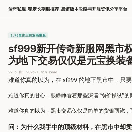
跳
传奇私服_稳定长期服推荐_靠谱版本攻略与开服资讯分享平台
至
内
容
1.76复古三职业高爆版
sf999新开传奇新服网黑
为地下交易仅仅是元宝换装
29 6 月, 2026
·
1 min read
难道你真的以为，在 sf999 的地下黑市中，
难道你真的甘心，眼睁睁看着那些深谙“物价操纵”
难道你真的以为，黑市交易仅仅是简单的货银两讫，而
问：为什么我手中的顶级材料，在黑市中却卖