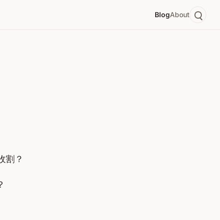
Blog
About
收割？
？