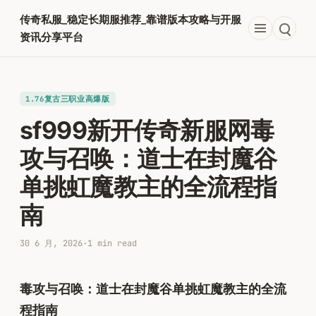
跳
传奇私服_稳定长期服推荐_靠谱版本攻略与开服
至
资讯分享平台
内
容
1.76复古三职业高爆版
sf999新开传奇新服网毒
攻与召唤：道士在封魔谷
单挑虹魔教主的全流程指
南
30 6 月, 2026
·
1 min read
毒攻与召唤：道士在封魔谷单挑虹魔教主的全流
程指南