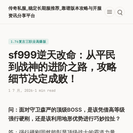
跳
传奇私服_稳定长期服推荐_靠谱版本攻略与开服
至
资讯分享平台
内
容
1.76复古三职业高爆版
sf999逆天改命：从平民
到战神的进阶之路，攻略
细节决定成败！
1 7 月, 2026
·
1 min read
问：面对守卫森严的顶级BOSS，是该凭借高等级
强行硬刚，还是该利用地形优势进行巧妙拉扯？
答：强行硬刚固然能彰显顶级战士的霸道力量，