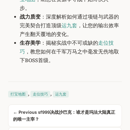
步。
战力质变
：深度解析如何通过项链与武器的
完美契合打造顶级
运九套
，让您的输出效率
产生翻天覆地的变化。
生存美学
：揭秘实战中不可或缺的
走位技
巧
，教您如何在千军万马之中毫发无伤地取
下BOSS首级。
, 
, 
打宝地图
走位技巧
运九套
← Previous
sf999决战沙巴克：谁才是玛法大陆真正
的唯一主宰？