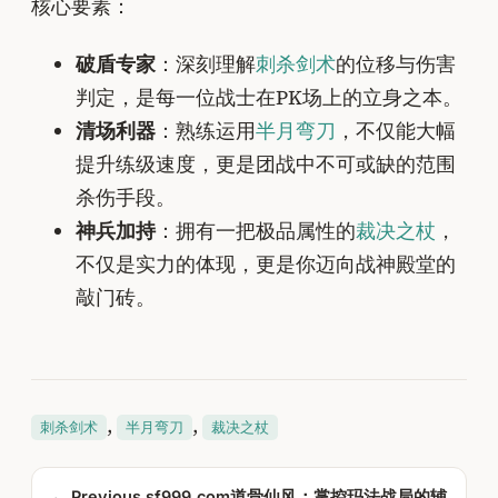
核心要素：
破盾专家
：深刻理解
刺杀剑术
的位移与伤害
判定，是每一位战士在PK场上的立身之本。
清场利器
：熟练运用
半月弯刀
，不仅能大幅
提升练级速度，更是团战中不可或缺的范围
杀伤手段。
神兵加持
：拥有一把极品属性的
裁决之杖
，
不仅是实力的体现，更是你迈向战神殿堂的
敲门砖。
, 
, 
刺杀剑术
半月弯刀
裁决之杖
← Previous
sf999.com道骨仙风：掌控玛法战局的辅