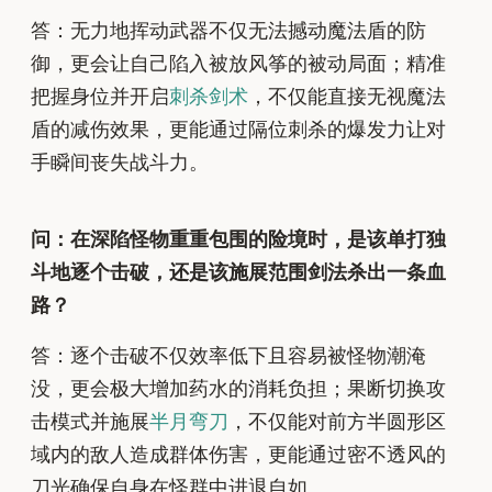
答：无力地挥动武器不仅无法撼动魔法盾的防
御，更会让自己陷入被放风筝的被动局面；精准
把握身位并开启
刺杀剑术
，不仅能直接无视魔法
盾的减伤效果，更能通过隔位刺杀的爆发力让对
手瞬间丧失战斗力。
问：在深陷怪物重重包围的险境时，是该单打独
斗地逐个击破，还是该施展范围剑法杀出一条血
路？
答：逐个击破不仅效率低下且容易被怪物潮淹
没，更会极大增加药水的消耗负担；果断切换攻
击模式并施展
半月弯刀
，不仅能对前方半圆形区
域内的敌人造成群体伤害，更能通过密不透风的
刀光确保自身在怪群中进退自如。