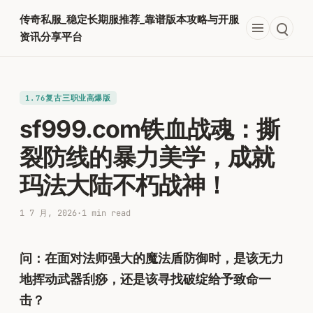
跳
传奇私服_稳定长期服推荐_靠谱版本攻略与开服
至
资讯分享平台
内
容
1.76复古三职业高爆版
sf999.com铁血战魂：撕
裂防线的暴力美学，成就
玛法大陆不朽战神！
1 7 月, 2026
·
1 min read
问：在面对法师强大的魔法盾防御时，是该无力
地挥动武器刮痧，还是该寻找破绽给予致命一
击？