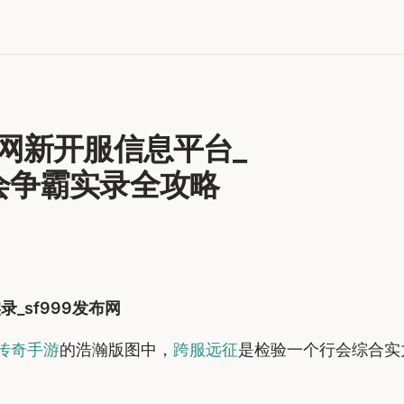
网新开服信息平台_
会争霸实录全攻略
_sf999发布网
传奇手游
的浩瀚版图中，
跨服远征
是检验一个行会综合实