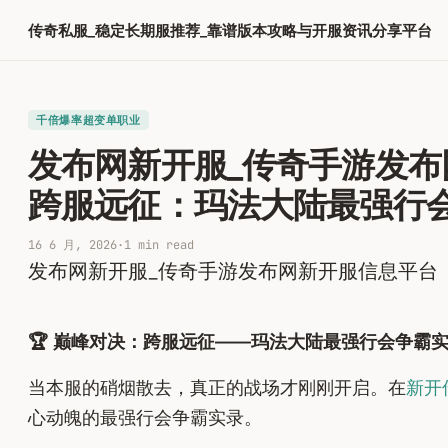
跳
传奇私服_稳定长期服推荐_靠谱版本攻略与开服资讯分享平台
至
内
容
千倍爆率超变单职业​
发布网新开服_传奇手游发布
跨服远征：玛法大陆最强行
16 6 月, 2026
·
1 min read
发布网新开服_传奇手游发布网新开服信息平台
🏆 巅峰对决：跨服远征——玛法大陆最强行会争霸实录
当本服的硝烟散去，真正的战场才刚刚开启。在
新开
心动魄的最强行会争霸实录。