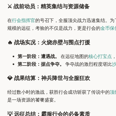
⚔️ 战前动员：精英集结与资源储备
在
行会指挥官
的号召下，全服顶尖战力迅速集结。为
规模的远征，考验的不仅是战力，更是行会的
金币保
🔥 战场实况：火烧赤壁与围点打援
第一阶段：遭遇战。
在远征地图的
核心打宝点
第二阶段：据点争夺。
争夺战的激烈程度堪比
💎 战果结算：神兵降世与全服狂欢
经过数小时的激战，获胜行会成功斩获了传说中的
顶
是一场资源的饕餮盛宴。
💡 远征总结：霸服行会的必备素质