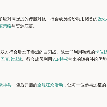
了应对高强度的跨服对抗，行会成员纷纷动用储备的
强化
值策略
与资源底蕴。
，双方行会爆发了惨烈的白刃战。战士们利用熟练的
卡位
沙巴克攻城战
。行会成员利用
VIP特权
带来的随身补给优势
级神兵
。随后开启的
全服狂欢活动
，让每一位参与远征的