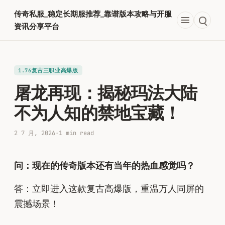
跳
传奇私服_稳定长期服推荐_靠谱版本攻略与开服
至
资讯分享平台
内
容
1.76复古三职业高爆版
屠龙再现：揭秘玛法大陆
不为人知的禁地宝藏！
2 7 月, 2026
·
1 min read
问：现在的传奇版本还有当年的热血感觉吗？
答：立即进入这款复古高爆版，重温万人同屏的
震撼场景！