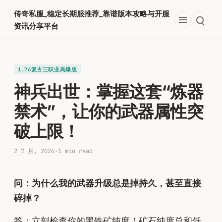
跳
传奇私服_稳定长期服推荐_靠谱版本攻略与开服
至
资讯分享平台
内
容
1.76复古三职业高爆版
神兵出世：掌握这套“炼器
禁术”，让你的武器属性突
破上限！
2 7 月, 2026
·
1 min read
问：为什么我的武器升级总是掉持久，甚至直接
碎掉？
答：立刻检查你的黑铁矿纯度！矿石纯度总和低