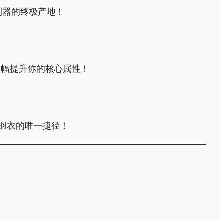
利器的终极产地！
大幅提升你的核心属性！
羽衣的唯一捷径！