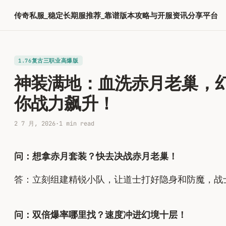
跳
传奇私服_稳定长期服推荐_靠谱版本攻略与开服资讯分享平台
至
内
容
1.76复古三职业高爆版
神装满地：血洗赤月老巢，
你战力飙升！
2 7 月, 2026
·
1 min read
问：想拿赤月套装？快去决战赤月老巢！
答：立刻组建精锐小队，让道士打好隐身和防魔，战
问：双倍爆率哪里找？速度冲进幻境十层！