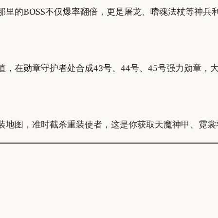
那里的BOSS不仅爆率翻倍，更是屠龙、嗜魂法杖等神兵
，在勋章守护者处合成43号、44号、45号强力勋章，
装地图，准时截杀重装使者，这是你获取天魔神甲、霓裳