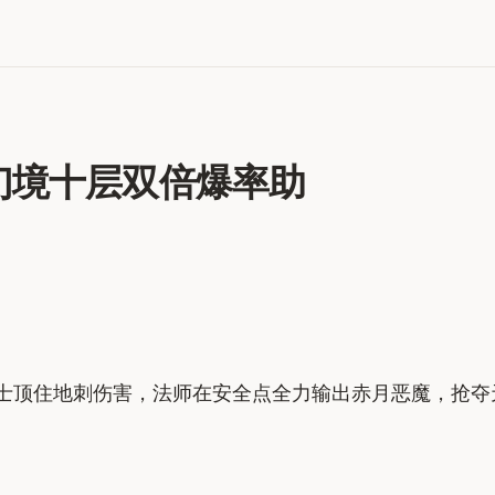
幻境十层双倍爆率助
士顶住地刺伤害，法师在安全点全力输出赤月恶魔，抢夺