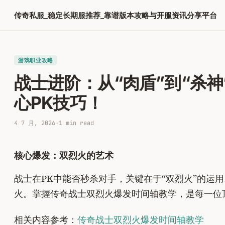
跳
传奇私服_稳定长期服推荐_靠谱版本攻略与开服资讯分享平台
至
内
容
游戏职业攻略
战士进阶：从“肉盾”到“杀
心PK技巧！
4 7 月, 2026
·
1 min read
核心爆发：双烈火的艺术
战士在PK中能否秒杀对手，关键在于“双烈火”的
火。掌握传奇战士双烈火爆发时间轴教学，是每一位
相关内容参考：
传奇战士双烈火爆发时间轴教学