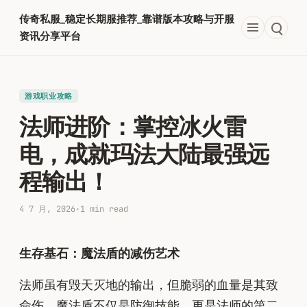
跳
传奇私服_稳定长期服推荐_靠谱版本攻略与开服
至
资讯分享平台
内
容
游戏职业攻略
法师进阶：掌控冰火雷
电，成就玛法大陆最强远
程输出！
4 7 月, 2026
·
1 min read
生存基石：魔法盾的减伤艺术
法师虽有毁天灭地的输出，但脆弱的血量是其致
命伤。魔法盾不仅是防御技能，更是法师的第二