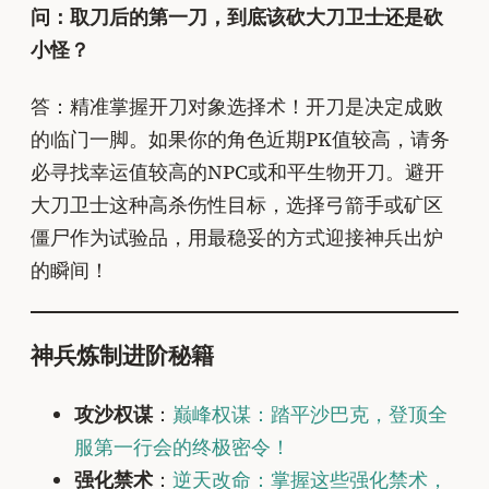
问：取刀后的第一刀，到底该砍大刀卫士还是砍
小怪？
答：精准掌握开刀对象选择术！开刀是决定成败
的临门一脚。如果你的角色近期PK值较高，请务
必寻找幸运值较高的NPC或和平生物开刀。避开
大刀卫士这种高杀伤性目标，选择弓箭手或矿区
僵尸作为试验品，用最稳妥的方式迎接神兵出炉
的瞬间！
神兵炼制进阶秘籍
攻沙权谋
：
巅峰权谋：踏平沙巴克，登顶全
服第一行会的终极密令！
强化禁术
：
逆天改命：掌握这些强化禁术，