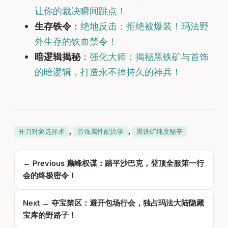
让你的裁决瞬间跳点！
生存铁令
：
绝地反击：拒绝被爆装！玛法野
外生存的铁血禁令！
暗逻辑揭秘
：
强化大师：揭秘黑铁矿与首饰
的暗逻辑，打造永不掉持久的神兵！
, 
, 
开刀对象选择术
首饰属性配比学
黑铁矿纯度秘辛
← Previous
巅峰权谋：踏平沙巴克，登顶全服第一行
会的终极密令！
Next →
夺宝禁区：避开包场行会，独占玛法大陆隐藏
宝库的野路子！