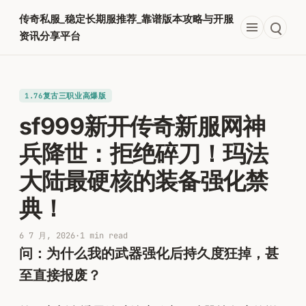
跳
传奇私服_稳定长期服推荐_靠谱版本攻略与开服
至
资讯分享平台
内
容
1.76复古三职业高爆版
sf999新开传奇新服网神
兵降世：拒绝碎刀！玛法
大陆最硬核的装备强化禁
典！
6 7 月, 2026
·
1 min read
问：为什么我的武器强化后持久度狂掉，甚
至直接报废？