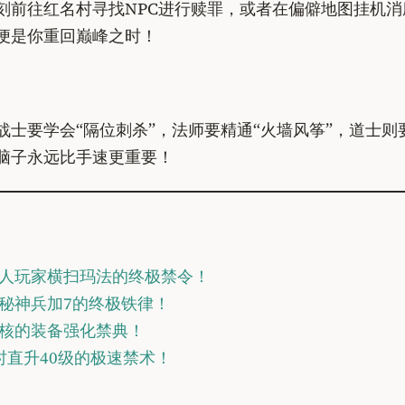
刻前往红名村寻找NPC进行赎罪，或者在偏僻地图挂机消
便是你重回巅峰之时！
士要学会“隔位刺杀”，法师要精通“火墙风筝”，道士则
脑子永远比手速更重要！
人玩家横扫玛法的终极禁令！
秘神兵加7的终极铁律！
核的装备强化禁典！
时直升40级的极速禁术！