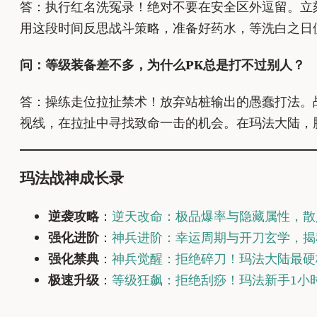
答：执行红名洗冤录！绝对不要在安全区外逗留。立
用这段时间反思战斗策略，准备好药水，等洗白之日
问：等级装备差不多，为什么PK总是打不过别人？
答：操练走位拉扯禁术！放弃站桩输出的愚蠢打法。战
视线，在拉扯中寻找致命一击的机会。在玛法大陆，
玛法战神成长录
逆袭攻略
：
逆天改命：极品爆率与隐藏属性，散
强化进阶
：
神兵进阶：幸运周期与开刀玄学，揭
强化禁典
：
神兵觉醒：拒绝碎刀！玛法大陆最硬
极速升级
：
等级狂飙：拒绝刮痧！玛法新手1小