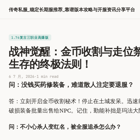
跳
传奇私服_稳定长期服推荐_靠谱版本攻略与开服资讯分享平台
至
内
容
1.76复古三职业高爆版
战神觉醒：金币收割与走位
生存的终极法则！
6 7 月, 2026
·
1 min read
问：没钱买药修装备，难道散人注定要退服？
答：立刻开启金币收割秘术！停止在土城发呆。迅速
破损装备批量出售给NPC。记住，勤能补拙是玛法
问：不小心杀人变红名，被全服追杀怎么办？