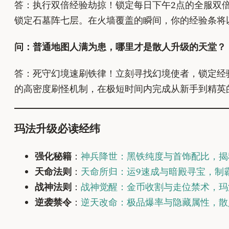
答：执行双倍经验劫掠！锁定每日下午2点的全服双
锁定石墓阵七层。在火墙覆盖的瞬间，你的经验条将
问：普通地图人满为患，哪里才是散人升级的天堂？
答：死守幻境速刷铁律！立刻寻找幻境使者，锁定经
的高密度刷怪机制，在极短时间内完成从新手到精英
玛法升级必读经纬
强化秘籍
：
神兵降世：黑铁纯度与首饰配比，揭
天命法则
：
天命所归：运9速成与暗殿寻宝，制
战神法则
：
战神觉醒：金币收割与走位禁术，玛
逆袭禁令
：
逆天改命：极品爆率与隐藏属性，散