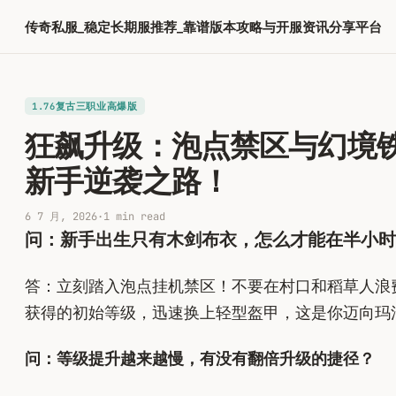
跳
传奇私服_稳定长期服推荐_靠谱版本攻略与开服资讯分享平台
至
内
容
1.76复古三职业高爆版
狂飙升级：泡点禁区与幻境
新手逆袭之路！
6 7 月, 2026
·
1 min read
问：新手出生只有木剑布衣，怎么才能在半小时
答：立刻踏入泡点挂机禁区！不要在村口和稻草人浪费
获得的初始等级，迅速换上轻型盔甲，这是你迈向玛
问：等级提升越来越慢，有没有翻倍升级的捷径？