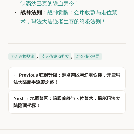
制霸沙巴克的铁血禁令！
战神法则
：
战神觉醒：金币收割与走位禁
术，玛法大陆强者生存的终极法则！
, 
, 
垫刀碎损规律
幸运值波动监控
红名强化惩罚
← Previous
狂飙升级：泡点禁区与幻境铁律，开启玛
法大陆新手逆袭之路！
Next →
地图禁区：暗殿偏移与卡位禁术，揭秘玛法大
陆隐藏坐标！