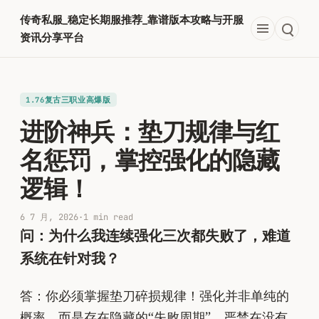
跳
传奇私服_稳定长期服推荐_靠谱版本攻略与开服
至
资讯分享平台
内
容
1.76复古三职业高爆版
进阶神兵：垫刀规律与红
名惩罚，掌控强化的隐藏
逻辑！
6 7 月, 2026
·
1 min read
问：为什么我连续强化三次都失败了，难道
系统在针对我？
答：你必须掌握垫刀碎损规律！强化并非单纯的
概率，而是存在隐藏的“失败周期”。严禁在没有