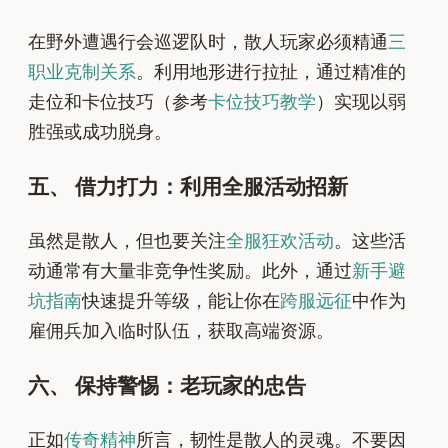
在野外遭遇行会巡逻队时，散人玩家必须精通
三
职业克制关系
。利用地形进行拉扯，通过精准的
走位和卡位技巧（参考
卡位技巧教学
）实现以弱
胜强或成功脱身。
五、 借力打力：利用全服活动招新
虽然是散人，但也要关注
全服狂欢活动
。这些活
动通常有大量非竞争性奖励。此外，通过
新手避
坑指南
快速提升等级，能让你在
跨服远征
中作为
雇佣兵加入临时队伍，获取高端资源。
六、 保持警惕：老玩家的忠告
正如
传奇精神
所言，韧性是散人的灵魂。不要因