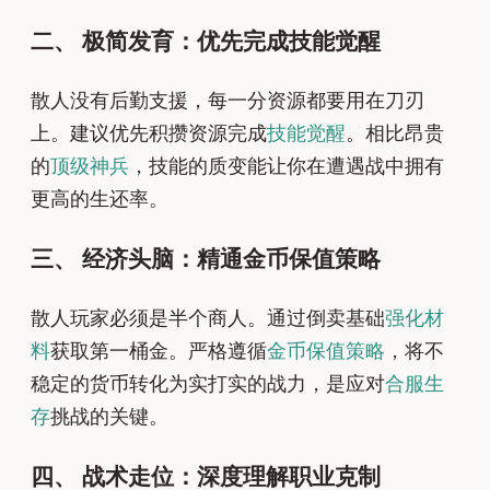
二、 极简发育：优先完成技能觉醒
散人没有后勤支援，每一分资源都要用在刀刃
上。建议优先积攒资源完成
技能觉醒
。相比昂贵
的
顶级神兵
，技能的质变能让你在遭遇战中拥有
更高的生还率。
三、 经济头脑：精通金币保值策略
散人玩家必须是半个商人。通过倒卖基础
强化材
料
获取第一桶金。严格遵循
金币保值策略
，将不
稳定的货币转化为实打实的战力，是应对
合服生
存
挑战的关键。
四、 战术走位：深度理解职业克制