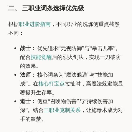
二、 三职业词条选择优先级
根据
职业进阶指南
，不同职业的洗炼侧重点截然
不同：
战士：
优先追求“无视防御”与“暴击几率”。
配合
技能觉醒
后的烈火剑法，实现一刀破防
的效果。
法师：
核心词条为“魔法躲避”与“技能加
成”。在
核心打宝点
拉扯时，高魔法躲避能显
著提升生存率。
道士：
侧重“召唤物伤害”与“持续伤害加
深”。结合
三职业克制关系
，让施毒术成为对
手的噩梦。