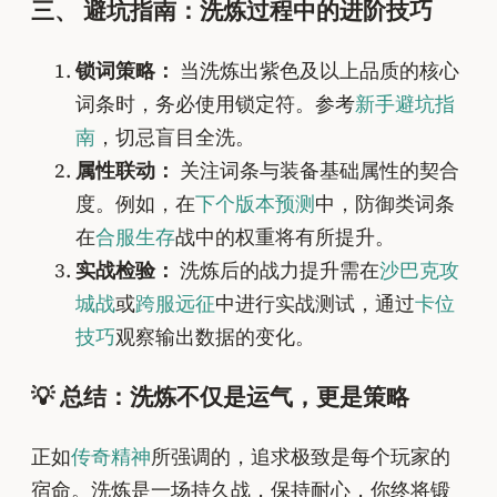
三、 避坑指南：洗炼过程中的进阶技巧
锁词策略：
当洗炼出紫色及以上品质的核心
词条时，务必使用锁定符。参考
新手避坑指
南
，切忌盲目全洗。
属性联动：
关注词条与装备基础属性的契合
度。例如，在
下个版本预测
中，防御类词条
在
合服生存
战中的权重将有所提升。
实战检验：
洗炼后的战力提升需在
沙巴克攻
城战
或
跨服远征
中进行实战测试，通过
卡位
技巧
观察输出数据的变化。
💡 总结：洗炼不仅是运气，更是策略
正如
传奇精神
所强调的，追求极致是每个玩家的
宿命。洗炼是一场持久战，保持耐心，你终将锻