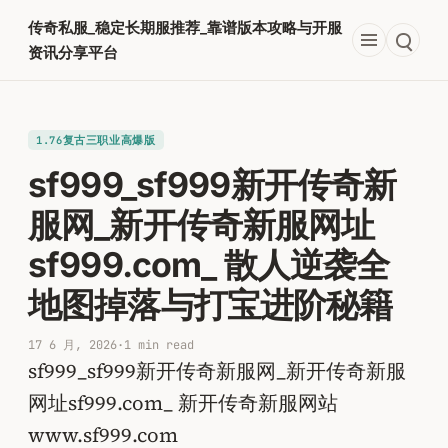
跳
传奇私服_稳定长期服推荐_靠谱版本攻略与开服
至
资讯分享平台
内
容
1.76复古三职业高爆版
sf999_sf999新开传奇新
服网_新开传奇新服网址
sf999.com_ 散人逆袭全
地图掉落与打宝进阶秘籍
17 6 月, 2026
·
1 min read
sf999_sf999新开传奇新服网_新开传奇新服
网址sf999.com_ 新开传奇新服网站
www.sf999.com