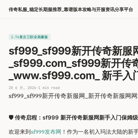
跳
传奇私服_稳定长期服推荐_靠谱版本攻略与开服资讯分享平台
至
内
容
1.76复古三职业高爆版
sf999_sf999新开传奇新服
_sf999.com_sf999新
_www.sf999.com_ 
20 6 月, 2026
·
1 min read
sf999_sf999新开传奇新服网_新开传奇新服网网址s
🛡️ 传奇启程：sf999 新开传奇新服网新手入门保姆
欢迎来到
sf999发布网
！作为一名初入玛法大陆的新