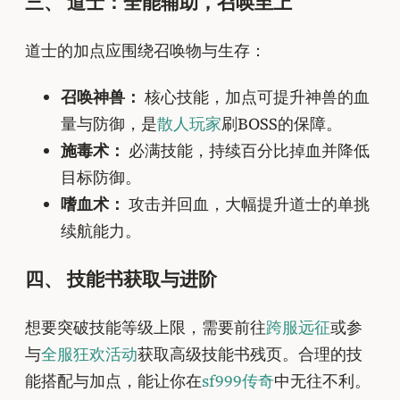
三、 道士：全能辅助，召唤至上
道士的加点应围绕召唤物与生存：
召唤神兽：
核心技能，加点可提升神兽的血
量与防御，是
散人玩家
刷BOSS的保障。
施毒术：
必满技能，持续百分比掉血并降低
目标防御。
嗜血术：
攻击并回血，大幅提升道士的单挑
续航能力。
四、 技能书获取与进阶
想要突破技能等级上限，需要前往
跨服远征
或参
与
全服狂欢活动
获取高级技能书残页。合理的技
能搭配与加点，能让你在
sf999传奇
中无往不利。