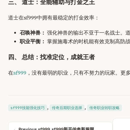
三、 道士：全能辅助与打金之王
道士在sf999中拥有最稳定的打金效率：
召唤神兽：
强化神兽的输出不亚于一名战士。
职业平衡：
掌握施毒术的时机能有效克制高防
四、 总结：找准定位，成就王者
在
sf999
，没有最弱的职业，只有不努力的玩家。更
, 
, 
sf999技能强化技巧
传奇后期职业选择
传奇职业转职攻略
← Previous
sf999_sf999新开传奇新服网