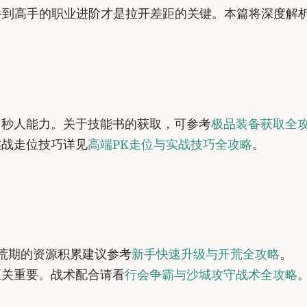
手到高手的职业进阶才是拉开差距的关键。本篇将深度解
秒人能力。关于技能书的获取，可参考
极品装备获取全
实战走位技巧详见
高端PK走位与实战技巧全攻略
。
荒期的资源积累建议参考
新手快速升级与开荒全攻略
。
至关重要。战术配合请看
行会争霸与沙城攻守战术全攻略