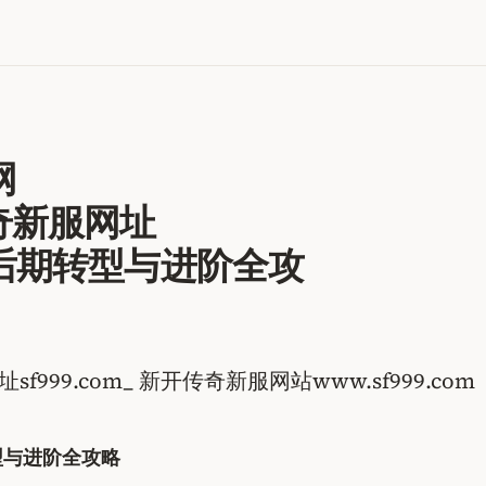
网
开传奇新服网址
三职业后期转型与进阶全攻
f999.com_ 新开传奇新服网站www.sf999.com
转型与进阶全攻略