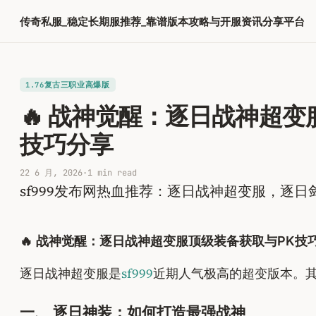
跳
传奇私服_稳定长期服推荐_靠谱版本攻略与开服资讯分享平台
至
内
容
1.76复古三职业高爆版
🔥 战神觉醒：逐日战神超变
技巧分享
22 6 月, 2026
·
1 min read
sf999发布网热血推荐：逐日战神超变服，逐
🔥 战神觉醒：逐日战神超变服顶级装备获取与PK技
逐日战神超变服是
sf999
近期人气极高的超变版本。其
一、 逐日神装：如何打造最强战神