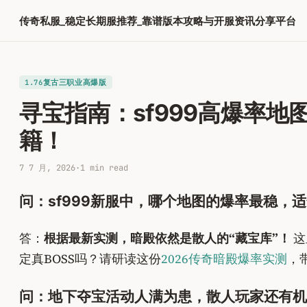
跳
传奇私服_稳定长期服推荐_靠谱版本攻略与开服资讯分享平台
至
内
容
1.76复古三职业高爆版
寻宝指南：sf999高爆率
籍！
7 7 月, 2026
·
1 min read
问：sf999新服中，哪个地图的爆率最稳，
答：
根据最新实测，暗殿依然是散人的“藏宝库”！
这
定真BOSS吗？请研读这份
2026传奇暗殿爆率实测
，
问：地下夺宝活动人满为患，散人玩家还有机