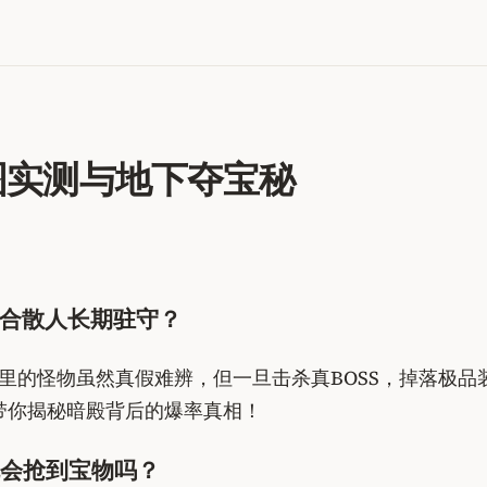
地图实测与地下夺宝秘
适合散人长期驻守？
里的怪物虽然真假难辨，但一旦击杀真BOSS，掉落极
带你揭秘暗殿背后的爆率真相！
会抢到宝物吗？