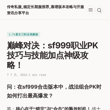
跳
传奇私服_稳定长期服推荐_靠谱版本攻略与开服
至
资讯分享平台
内
容
1.76复古三职业高爆版
巅峰对决：sf999职业PK
技巧与技能加点神级攻
略！
7 7 月, 2026
·
1 min read
问：在sf999合击版本中，战法组合PK时
如何打出最高爆发？
答：
核心在于“锁定”与“合击”的释放时机！
战士