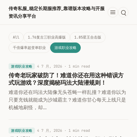
跳
传奇私服_稳定长期服推荐_靠谱版本攻略与开服
至
资讯分享平台
内
容
All
1.76复古三职业高爆版
1.85星王合击版
千倍爆率超变单职业​
游戏职业攻略
4 7 月, 2026
· 1 min read
游戏职业攻略
传奇老玩家破防了！难道你还在用这种错误方
式玩游戏？深度揭秘玛法大陆潜规则！
难道你还在玛法大陆像无头苍蝇一样乱撞？难道你以为
只要充钱就能成为沙城霸主？难道你甘心每天上线只是
机械地刷怪，却…
4 7 月, 2026
· 1 min read
游戏职业攻略