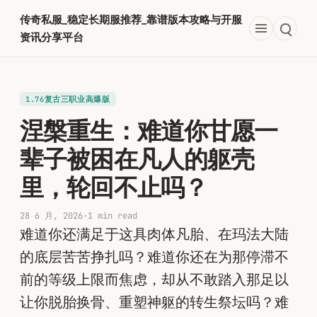
跳
传奇私服_稳定长期服推荐_靠谱版本攻略与开服
至
资讯分享平台
内
容
1.76复古三职业高爆版
涅槃重生：难道你甘愿一
辈子被困在凡人的躯壳
里，轮回不止吗？
28 6 月, 2026
·
1 min read
难道你还满足于这具肉体凡胎、在玛法大陆
的底层苦苦挣扎吗？难道你还在为那停滞不
前的等级上限而焦虑，却从不敢踏入那足以
让你脱胎换骨、重塑神躯的转生祭坛吗？难