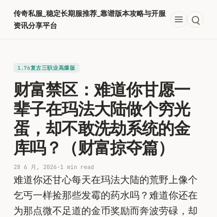
跳
传奇私服_稳定长期服推荐_靠谱版本攻略与开服
至
资讯分享平台
内
容
1.76复古三职业高爆版
财富禁区：难道你甘愿一
辈子在玛法大陆做个穷光
蛋，却不敢洗劫系统的金
库吗？（财富掠夺篇）
28 6 月, 2026
·
1 min read
难道你还甘心每天在玛法大陆的荒野上像个
乞丐一样捡那些发霉的药水吗？难道你还在
为那点微不足道的金币奖励而奔波劳碌，却