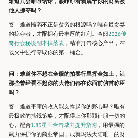
难道只会唯唯诺诺，眼睁睁看着属于你的财富被
他人掠夺吗？
答：难道懦弱不正是贫穷的根源吗？唯有最贪婪
的掠夺者，才配拥有最丰厚的红利。查阅
2026传
奇行会秘境副本掉落表
，精准打击核心产出，在
战火中强行夺取你的第一桶金。
问：难道你不想在全服的拍卖行里挥金如土，让
那些曾经看不起你的大佬们都在你面前俯首称臣
吗？
答：难道平庸的收入能支撑起你的野心吗？唯有
最极致的搞钱策略，才配得上你那颗征服一切的
心。配合
1.85星王合击威力提升指南
，用最强的
武力保护你的商业帝国，成就玛法大陆唯一的财