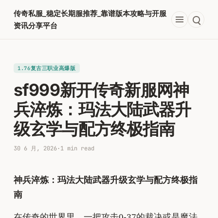
跳
传奇私服_稳定长期服推荐_靠谱版本攻略与开服
至
资讯分享平台
内
容
1.76复古三职业高爆版
sf999新开传奇新服网神
兵淬炼：玛法大陆武器升
级玄学与配方终极指南
30 6 月, 2026
·
1 min read
神兵淬炼：玛法大陆武器升级玄学与配方终极指
南
在传奇的世界里，一把攻击0-37的裁决或是魔法