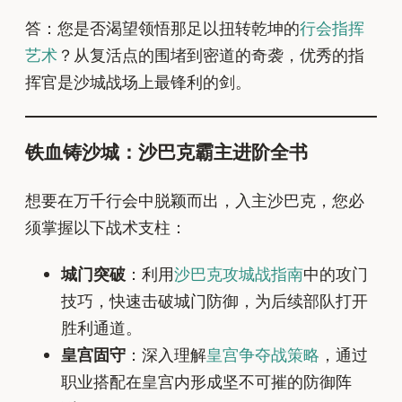
答：您是否渴望领悟那足以扭转乾坤的
行会指挥
艺术
？从复活点的围堵到密道的奇袭，优秀的指
挥官是沙城战场上最锋利的剑。
铁血铸沙城：沙巴克霸主进阶全书
想要在万千行会中脱颖而出，入主沙巴克，您必
须掌握以下战术支柱：
城门突破
：利用
沙巴克攻城战指南
中的攻门
技巧，快速击破城门防御，为后续部队打开
胜利通道。
皇宫固守
：深入理解
皇宫争夺战策略
，通过
职业搭配在皇宫内形成坚不可摧的防御阵