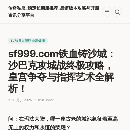
跳
传奇私服_稳定长期服推荐_靠谱版本攻略与开服
至
资讯分享平台
内
容
1.76复古三职业高爆版
sf999.com铁血铸沙城：
沙巴克攻城战终极攻略，
皇宫争夺与指挥艺术全解
析！
1 7 月, 2026
·
1 min read
问：在玛法大陆，哪一座古老的城池象征着至高
无上的权力和永恒的荣耀？