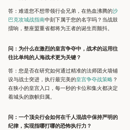
答：难道您不想带领行会兄弟，在热血沸腾的
沙
巴克攻城战指南
中刻下属于您的名字吗？当战鼓
擂响，整座盟重省都将为王者的诞生而颤抖。
问：为什么在激烈的皇宫争夺中，战术的运用往
往比单纯的人海战术更为关键？
答：您是否在研究如何通过精准的法师团火墙铺
设与战士突进，执行最完美的
皇宫争夺战策略
？
在狭小的皇宫入口，每一秒的卡位和集火都决定
着城头的旗帜归属。
问：一个顶尖行会如何在千人混战中保持严明的
纪律，实现指哪打哪的恐怖执行力？