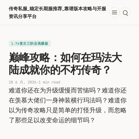
跳
传奇私服_稳定长期服推荐_靠谱版本攻略与开服
至
资讯分享平台
内
容
1.76复古三职业高爆版
巅峰攻略：如何在玛法大
陆成就你的不朽传奇？
28 6 月, 2026
·
1 min read
难道你还在为升级缓慢而苦恼吗？难道你还
在羡慕大佬们一身神装横行玛法吗？难道你
以为传奇攻略只是简单的打怪升级，而忽略
了那些足以改变命运的细节吗？