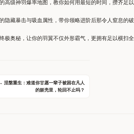
的高级神羽爆率地图，教你如何用最短的时间，攒齐足以
的隐藏暴击与吸血属性，带你领略进阶后那令人窒息的破
终极奥秘，让你的羽翼不仅外形霸气，更拥有足以横扫全
 →
涅槃重生：难道你甘愿一辈子被困在凡人
的躯壳里，轮回不止吗？