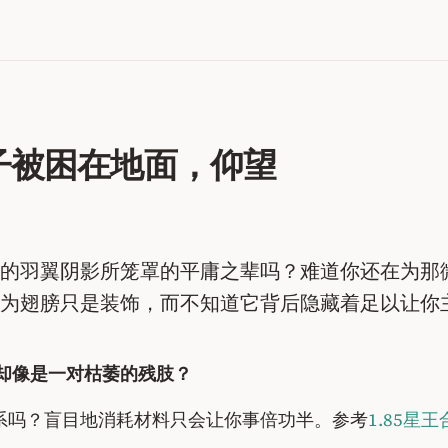
子被困在地面，仰望
的羽翼阴影所笼罩的平庸之辈吗？难道你还在为那
为翅膀只是装饰，而不知道它背后隐藏着足以让你
却像是一对枯萎的残肢？
联系吗？盲目地消耗材料只会让你事倍功半。参考
1.85星