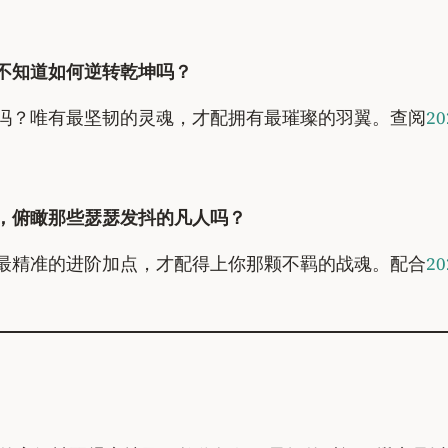
不知道如何逆转乾坤吗？
吗？唯有最坚韧的灵魂，才配拥有最璀璨的羽翼。查阅
2
，俯瞰那些瑟瑟发抖的凡人吗？
最精准的进阶加点，才配得上你那颗不羁的战魂。配合
2