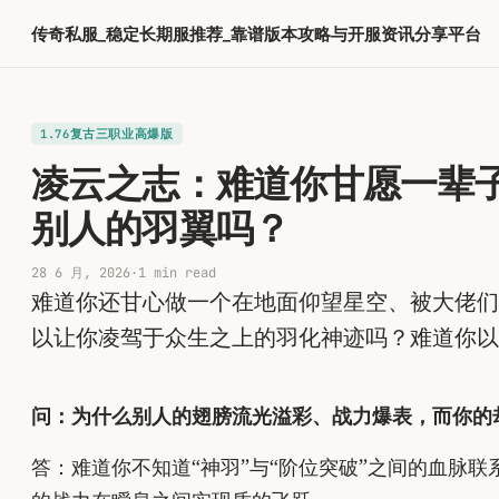
跳
传奇私服_稳定长期服推荐_靠谱版本攻略与开服资讯分享平台
至
内
容
1.76复古三职业高爆版
凌云之志：难道你甘愿一辈
别人的羽翼吗？
28 6 月, 2026
·
1 min read
难道你还甘心做一个在地面仰望星空、被大佬们
以让你凌驾于众生之上的羽化神迹吗？难道你以
问：为什么别人的翅膀流光溢彩、战力爆表，而你的
答：难道你不知道“神羽”与“阶位突破”之间的血脉