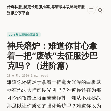
跳
传奇私服_稳定长期服推荐_靠谱版本攻略与开服
至
资讯分享平台
内
容
1.76复古三职业高爆版
神兵熔炉：难道你甘心拿
着一把“废铁”去征服沙巴
克吗？（进阶篇）
28 6 月, 2026
·
1 min read
难道你还满足于拿着一把毫无光泽的白板武
器在玛法大陆虚度光阴吗？难道你还在为那
可怜的攻击上限而苦苦挣扎，却从不敢挑战
那足以让你质变的强化熔炉吗？难道你以为