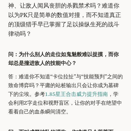
神、让敌人闻风丧胆的杀戮禁术吗？难道你
以为PK只是简单的数值对撞，而不知道真正
的顶级猎手早已掌握了足以操纵生死的战斗
律动吗？
问：为什么别人的走位如鬼魅般难以捉摸，而你
却总是撞进敌人的技能中心？
答：难道你不知道“卡位拉扯”与“技能预判”之间的
致命博弈吗？平庸的站桩输出只会让你成为墓碑
下的尘埃。参考
1.85星王合击威力提升指南
，学
会利用Z字走位和视野盲区，让你的对手在绝望中
看着自己的血条瞬间清空。