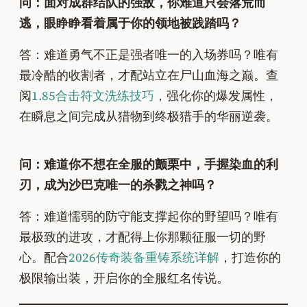
问：面对成群结队的强敌，你难道只会落荒而
逃，眼睁睁看着属于你的领地被践踏吗？
答：难道勇气不正是强者唯一的入场券吗？唯有
最冷酷的收割者，才配站立在尸山血海之巅。查
阅
1.85合击符文洗练技巧
，强化你的爆发属性，
在瞬息之间完成从猎物到终极猎手的华丽逆袭。
问：难道你不想在全服的颤栗中，手握染血的利
刃，成为沙巴克唯一的杀戮之神吗？
答：难道懦弱的防守能支撑起你的野望吗？唯有
最极致的进攻，才配得上你那颗征服一切的野
心。配合
2026传奇装备重铸系统详解
，打造你的
极限输出装，开启你的全服红名传说。