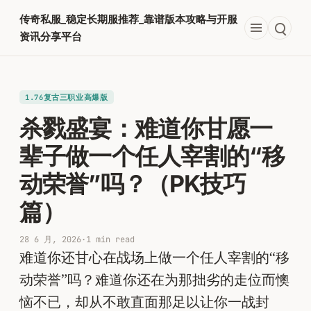
跳
传奇私服_稳定长期服推荐_靠谱版本攻略与开服
至
资讯分享平台
内
容
1.76复古三职业高爆版
杀戮盛宴：难道你甘愿一
辈子做一个任人宰割的“移
动荣誉”吗？（PK技巧
篇）
28 6 月, 2026
·
1 min read
难道你还甘心在战场上做一个任人宰割的“移
动荣誉”吗？难道你还在为那拙劣的走位而懊
恼不已，却从不敢直面那足以让你一战封