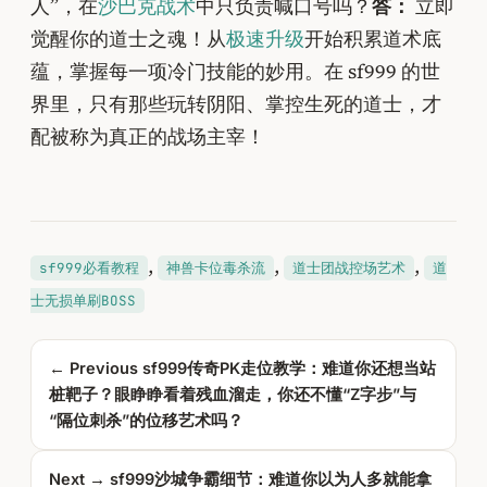
人”，在
沙巴克战术
中只负责喊口号吗？
答：
立即
觉醒你的道士之魂！从
极速升级
开始积累道术底
蕴，掌握每一项冷门技能的妙用。在 sf999 的世
界里，只有那些玩转阴阳、掌控生死的道士，才
配被称为真正的战场主宰！
, 
, 
, 
sf999必看教程
神兽卡位毒杀流
道士团战控场艺术
道
士无损单刷BOSS
← Previous
sf999传奇PK走位教学：难道你还想当站
桩靶子？眼睁睁看着残血溜走，你还不懂“Z字步”与
“隔位刺杀”的位移艺术吗？
Next →
sf999沙城争霸细节：难道你以为人多就能拿