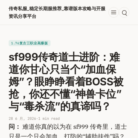
跳
传奇私服_稳定长期服推荐_靠谱版本攻略与开服
至
资讯分享平台
内
容
1.76复古三职业高爆版
sf999传奇道士进阶：难
道你甘心只当个“加血保
姆”？眼睁睁看着BOSS被
抢，你还不懂“神兽卡位”
与“毒杀流”的真谛吗？
28 6 月, 2026
·
1 min read
问：
难道你真的以为在 sf999 传奇里，道士
只是一个只会加血、打防的“辅助挂件”吗？