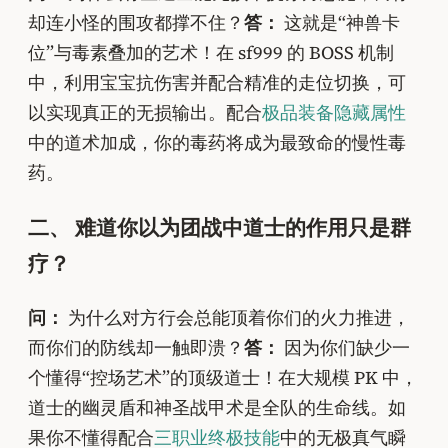
却连小怪的围攻都撑不住？
答：
这就是“神兽卡
位”与毒素叠加的艺术！在 sf999 的 BOSS 机制
中，利用宝宝抗伤害并配合精准的走位切换，可
以实现真正的无损输出。配合
极品装备隐藏属性
中的道术加成，你的毒药将成为最致命的慢性毒
药。
二、 难道你以为团战中道士的作用只是群
疗？
问：
为什么对方行会总能顶着你们的火力推进，
而你们的防线却一触即溃？
答：
因为你们缺少一
个懂得“控场艺术”的顶级道士！在大规模 PK 中，
道士的幽灵盾和神圣战甲术是全队的生命线。如
果你不懂得配合
三职业终极技能
中的无极真气瞬