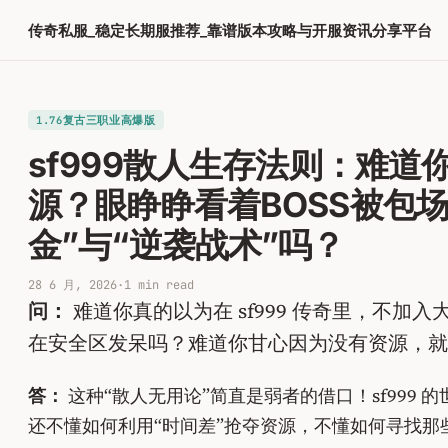
跳
传奇私服_稳定长期服推荐_靠谱版本攻略与开服资讯分享平台
至
内
容
1.76复古三职业高爆版
sf999散人生存法则：难
源？眼睁睁看着BOSS被包
金”与“逆袭战术”吗？
28 6 月, 2026
·
1 min read
问：
难道你真的以为在 sf999 传奇里，不加
在安全区发呆吗？难道你甘心因为没有资源，就
答：
这种“散人无用论”简直是弱者的借口！sf99
还不懂如何利用“时间差”抢夺资源，不懂如何寻找那