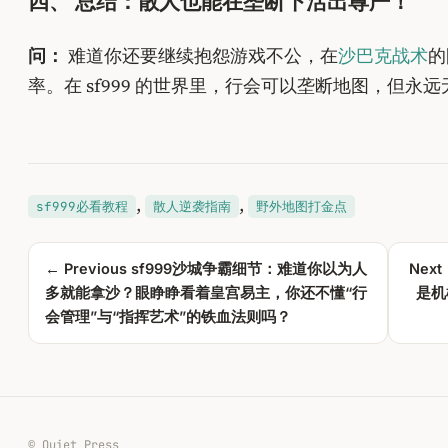
四、 总结：散人也能在垄断下活出尊严！
问：
难道你还要继续抱怨游戏不公，在
沙巴克战术
的
率。在 sf999 的世界里，行会可以垄断地图，但
, 
, 
sf999必看教程
散人逆袭指南
野外地图打金点
← Previous
sf999沙城争霸细节：难道你以为人
Next
多就能拿沙？眼睁睁看着皇宫易主，你还不懂“行
是机
会管理”与“指挥艺术”的铁血法则吗？
© Quiet Press