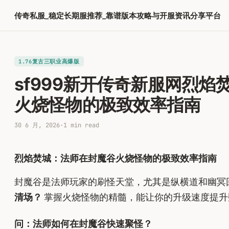
跳
传奇私服_稳定长期服推荐_靠谱版本攻略与开服资讯分享平台
至
内
容
1.76复古三职业高爆版
sf999新开传奇新服网烈
火烧怪物的极致效率指南
30 6 月, 2026
·
1 min read
烈焰焚城：法师在封魔谷火烧怪物的极致效率指南
封魔谷是法师玩家的刷怪天堂，尤其是纵横道和幽冥
清场？
掌握火烧怪物的精髓，能让你的升级速度提升
问：法师如何在封魔谷快速聚怪？