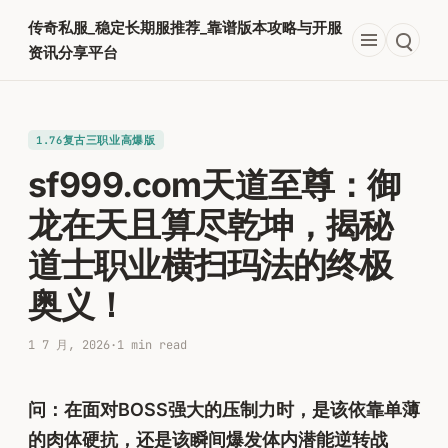
跳
传奇私服_稳定长期服推荐_靠谱版本攻略与开服
至
资讯分享平台
内
容
1.76复古三职业高爆版
sf999.com天道至尊：御
龙在天且算尽乾坤，揭秘
道士职业横扫玛法的终极
奥义！
1 7 月, 2026
·
1 min read
问：在面对BOSS强大的压制力时，是该依靠单薄
的肉体硬抗，还是该瞬间爆发体内潜能逆转战