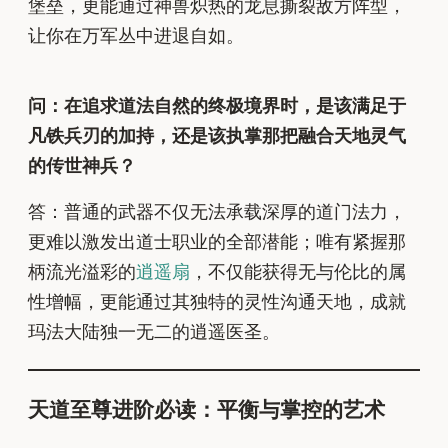
堡垒，更能通过神兽炽热的龙息撕裂敌方阵型，
让你在万军丛中进退自如。
问：在追求道法自然的终极境界时，是该满足于
凡铁兵刃的加持，还是该执掌那把融合天地灵气
的传世神兵？
答：普通的武器不仅无法承载深厚的道门法力，
更难以激发出道士职业的全部潜能；唯有紧握那
柄流光溢彩的
逍遥扇
，不仅能获得无与伦比的属
性增幅，更能通过其独特的灵性沟通天地，成就
玛法大陆独一无二的逍遥医圣。
天道至尊进阶必读：平衡与掌控的艺术