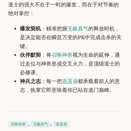
道士的强大不在于一时的爆发，而在于对节奏的
绝对掌控：
爆发契机
：精准把握
无极真气
的释放时机，
是决定能否在瞬息万变的PK中完成击杀的关
键。
伙伴默契
：将
召唤神兽
视为生命的延伸，通
过走位与神兽形成交叉火力，是顶级道士的
必修课。
神兵之志
：每一把
逍遥扇
都承载着前人的意
志，执掌它即意味着你已站在道门巅峰。
, 
, 
召唤神兽
无极真气
逍遥扇