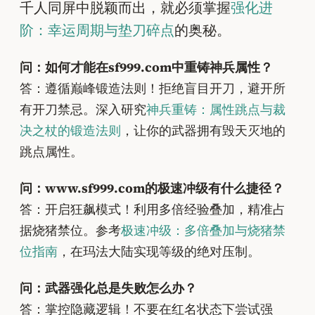
千人同屏中脱颖而出，就必须掌握
强化进
阶：幸运周期与垫刀碎点
的奥秘。
问：如何才能在sf999.com中重铸神兵属性？
答：遵循巅峰锻造法则！拒绝盲目开刀，避开所
有开刀禁忌。深入研究
神兵重铸：属性跳点与裁
决之杖的锻造法则
，让你的武器拥有毁天灭地的
跳点属性。
问：www.sf999.com的极速冲级有什么捷径？
答：开启狂飙模式！利用多倍经验叠加，精准占
据烧猪禁位。参考
极速冲级：多倍叠加与烧猪禁
位指南
，在玛法大陆实现等级的绝对压制。
问：武器强化总是失败怎么办？
答：掌控隐藏逻辑！不要在红名状态下尝试强