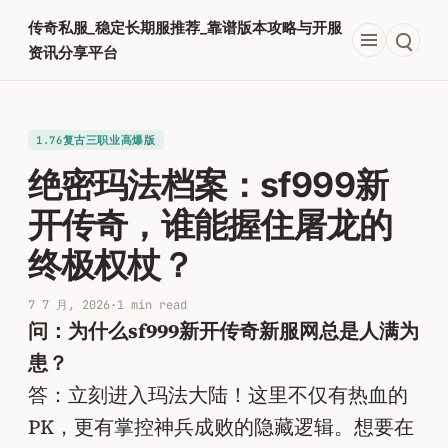
跳
传奇私服_稳定长期服推荐_靠谱版本攻略与开服
至
资讯分享平台
内
容
1.76复古三职业高爆版
绝密玛法档案：sf999新
开传奇，谁能握住屠龙的
终极权杖？
7 7 月, 2026
·
1 min read
问：为什么sf999新开传奇新服网总是人满为
患？
答：立刻进入玛法大陆！这里不仅有热血的
PK，更有掌控神兵成败的隐藏逻辑。想要在