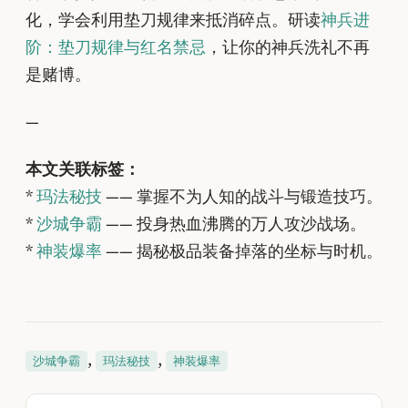
化，学会利用垫刀规律来抵消碎点。研读
神兵进
阶：垫刀规律与红名禁忌
，让你的神兵洗礼不再
是赌博。
—
本文关联标签：
*
玛法秘技
—— 掌握不为人知的战斗与锻造技巧。
*
沙城争霸
—— 投身热血沸腾的万人攻沙战场。
*
神装爆率
—— 揭秘极品装备掉落的坐标与时机。
, 
, 
沙城争霸
玛法秘技
神装爆率