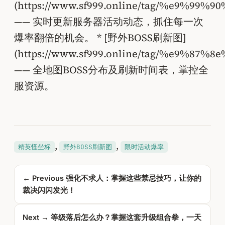
(https://www.sf999.online/tag/%e9%
—— 实时更新服务器活动动态，抓住每一次
爆率翻倍的机会。 * [野外BOSS刷新图]
(https://www.sf999.online/tag/%e9%8
—— 全地图BOSS分布及刷新时间表，掌控全
服资源。
, 
, 
精英怪坐标
野外BOSS刷新图
限时活动爆率
← Previous
强化不求人：掌握这些禁忌技巧，让你的
裁决闪闪发光！
Next →
等级落后怎么办？掌握这套升级组合拳，一天