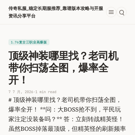
跳
传奇私服_稳定长期服推荐_靠谱版本攻略与开服
至
资讯分享平台
内
容
1.76复古三职业高爆版
顶级神装哪里找？老司机
带你扫荡全图，爆率全
开！
7 7 月, 2026
·
1 min read
# 顶级神装哪里找？老司机带你扫荡全图，
爆率全开！ **问：大BOSS抢不到，平民玩
家注定没装备吗？** 答：立刻转战精英怪！
虽然BOSS掉落最顶级，但精英怪的刷新频率