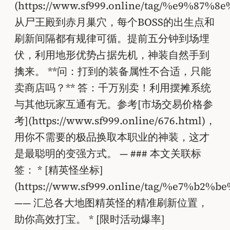
(https://www.sf999.online/tag/%e9%
从尸王殿到赤月巢穴，每个BOSS的出生点和
刷新间隔都有规律可循。提前五分钟到场埋
伏，利用地形优势占据先机，神装自然手到
擒来。 **问：打到的装备属性不合适，只能
卖商店吗？** 答：千万别卖！利用摆摊系统
与其他玩家互通有无。参考[市场交易价格参
考](https://www.sf999.online/676.html)，
用你不需要的极品换取本职业的神装，这才
是最聪明的变强方式。 — ### 本文关联标
签： * [精英怪坐标]
(https://www.sf999.online/tag/%e7%
—— 汇总各大地图精英怪的精准刷新位置，
助你高效打宝。 * [限时活动爆率]